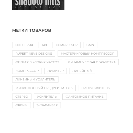
МЕТКИ ТОВАРОВ
500 СЕРИЯ
API
COMPRESSOR
GAIN
RUPERT NEVE DESIGNS
МАСТЕРИНГОВЫЙ КОМПРЕССОР
ФИЛЬТР ВЫСОКИХ ЧАСТОТ
ДИНАМИЧЕСКАЯ ОБРАБОТКА
КОМПРЕССОР
ЛИМИТЕР
ЛИНЕЙНЫЙ
ЛИНЕЙНЫЙ УСИЛИТЕЛЬ
МИКРОФОННЫЙ ПРЕДУСИЛИТЕЛЬ
ПРЕДУСИЛИТЕЛЬ
СТЕРЕО
УСИЛИТЕЛЬ
ФАНТОМНОЕ ПИТАНИЕ
ФРЕЙМ
ЭКВАЛАЙЗЕР