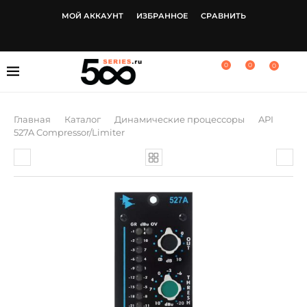
МОЙ АККАУНТ
ИЗБРАННОЕ
СРАВНИТЬ
0
0
0
Главная
Каталог
Динамические процессоры
API
527A Compressor/Limiter