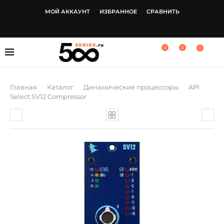
МОЙ АККАУНТ
ИЗБРАННОЕ
СРАВНИТЬ
0
0
0
Главная
Каталог
Динамические процессоры
API
Select SV12 Compressor